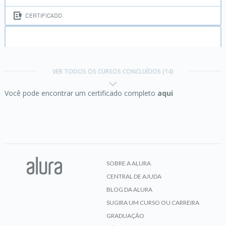
CERTIFICADO
Fundamentos de nuvem:
construindo a base
VER TODOS OS CURSOS CONCLUÍDOS (14)
Você pode encontrar um certificado completo
aqui
CERTIFICADO
MySQL I:
Iniciando suas consultas
SOBRE A ALURA
CENTRAL DE AJUDA
CERTIFICADO
BLOG DA ALURA
SUGIRA UM CURSO OU CARREIRA
GRADUAÇÃO