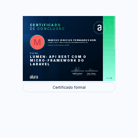
https://cursos.alura.com.br/certificate/97f56c65-b045-4479-94ea-9b8cede9b782
LAS
AU
CERTIFICADO
DE CONCLUSÃO
O primeiro Endpoint
Acesso ao recurso pela API
Lapidando a aplicação
Navegando e paginando recursos
MARCUS VINICIUS FERNANDES NERI
Autenticação e proteção das rotas
concluiu o curso online com carga horária estimada em 10 horas.
Finalizado em 04 de setembro de 2020
Foram feitas 62 de 62 atividades.
Curso
LUMEN: API REST COM O
MICRO-FRAMEWORK DO
LARAVEL
Guilherme Silveira
Paulo Silveira
Coordenador
Chief Vision Officer
Certificado formal