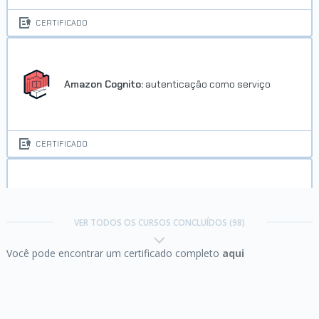
CERTIFICADO
Amazon Cognito:
autenticação como serviço
CERTIFICADO
Amazon EC2:
Faça um deploy da sua webapp com
alta disponibilidade e escalabilidade.
VER TODOS OS CURSOS CONCLUÍDOS (98)
Você pode encontrar um certificado completo
aqui
CERTIFICADO