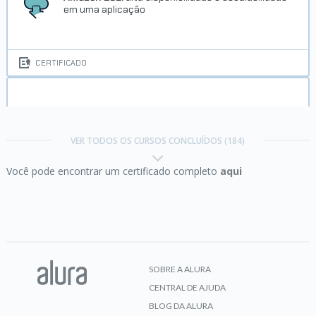
em uma aplicação
CERTIFICADO
Amazon ECS:
gerencie Docker na nuvem da AWS
Trilha Gestão Ágil de Projetos
VER TODOS OS CURSOS CONCLUÍDOS (184)
Você pode encontrar um certificado completo
aqui
Concluído em 04/01/2025
CERTIFICADO
VER CERTIFICADO
Amazon Lightsail:
descomplicando a nuvem
SOBRE A ALURA
CENTRAL DE AJUDA
CERTIFICADO
BLOG DA ALURA