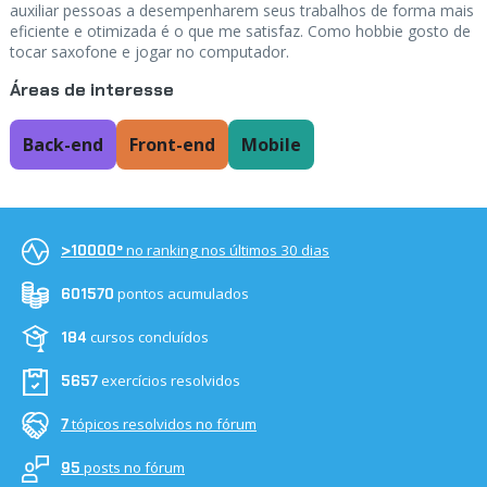
auxiliar pessoas a desempenharem seus trabalhos de forma mais
eficiente e otimizada é o que me satisfaz. Como hobbie gosto de
tocar saxofone e jogar no computador.
Áreas de interesse
Back-end
Front-end
Mobile
no ranking nos últimos 30 dias
>10000º
pontos acumulados
601570
cursos concluídos
184
exercícios resolvidos
5657
tópicos resolvidos no fórum
7
posts no fórum
95