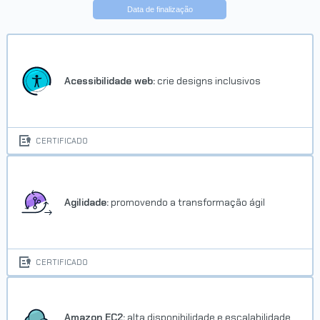
Data de finalização
Trilha Node.js com Express
Concluído em 21/10/2023
Acessibilidade web:
crie designs inclusivos
VER CERTIFICADO
CERTIFICADO
Agilidade:
promovendo a transformação ágil
Trilha Gestão Ágil de Projetos
CERTIFICADO
Concluído em 04/01/2025
VER CERTIFICADO
Amazon EC2:
alta disponibilidade e escalabilidade