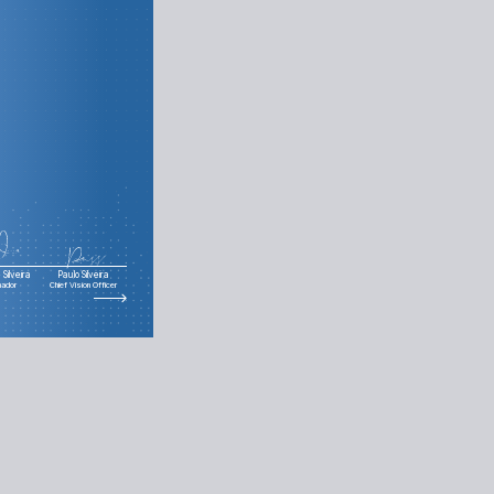
Silveira
Paulo Silveira
nador
Chief Vision Officer