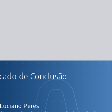
AU
icado de Conclusão
Android I: Crie sua App fantástica com Andr
Novo projet
Adicionando a
U
Ciclo de v
Luciano Peres