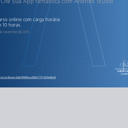
: Crie sua App fantástica com Android Studio
 10 horas.
 de novembro de 2015
Guilherme 
Coorde
om.br/certificate/4a8e35f608caed99b477673326e98ed8