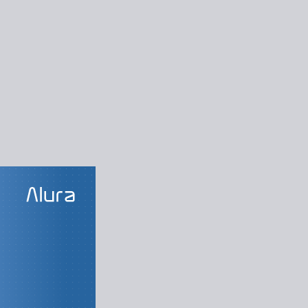
LAS DO CURSO
oid Studio
o de uma Agenda
lunos na agenda
tilizando menus
ida das activities
Editando alunos