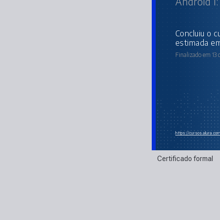
Android I
concluiu o curso online com carga horária
estimada em
Finalizado em 13
https://cursos.alura.c
Certificado formal