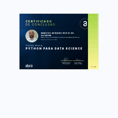
https://cursos.alura.com.br/degree/certificate/ccf52e5c-5598-4612-9311-77890b3af294
SOS
CUR
CERTIFICADO
DE CONCLUSÃO
Python para Data Science
Python para Data Science: linguagem
e Numpy
MARCOS ADRIANO ROSSI DE
Python para Data Science: Funções,
OLIVEIRA
Pacotes e Pandas
finalizou 7 cursos da Trilha Alura com carga horária estimada em 70 horas.
Python Pandas: tratando e
Finalizado em 29 de maio de 2023
analisando dados
Data Visualization: explorando com
Trilha Alura
Seaborn
PYTHON PARA DATA SCIENCE
Data Science: análise de series
temporais
Corretor Ortográfico em Python:
aplicando técnicas de NLP
Foram feitas 380 de 380 atividades.
Guilherme Silveira
Paulo Silveira
Coordenador
Chief Vision Officer