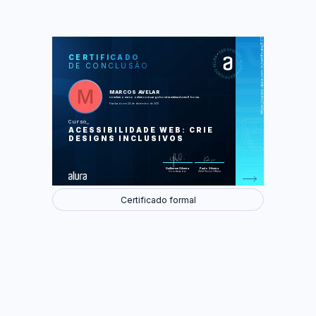
https://cursos.alura.com.br/certificate/5372d23f-e414-4121-9273-d8cbaa580320
LAS
AU
CERTIFICADO
DE CONCLUSÃO
Acessibilidade e autismo
Surdez
Dislexia
Baixa visão
MARCOS AVELAR
Deficiência física
concluiu o curso online com carga horária estimada em 6 horas.
Finalizado em 24 de dezembro de 2021
Foram feitas 62 de 62 atividades.
Curso
ACESSIBILIDADE WEB: CRIE
DESIGNS INCLUSIVOS
Guilherme Silveira
Paulo Silveira
Coordenador
Chief Vision Officer
Certificado formal