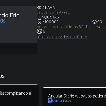
BIOGRAFIA
Estudando na Alura...
cio Eric
CONQUISTAS
>10000º
90
no ranking nos últimos 30 dias
cursos 
4
tópicos resolvidos no fórum
os
escomplicando a
AngularJS:
crie webapps podero
CERTIFICADO