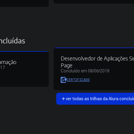
ncluídas
Desenvolvedor de Aplicações Si
ramação
Page
017
Concluído em 08/06/2018
CERTIFICADO
ver todas as trilhas da Alura concluí