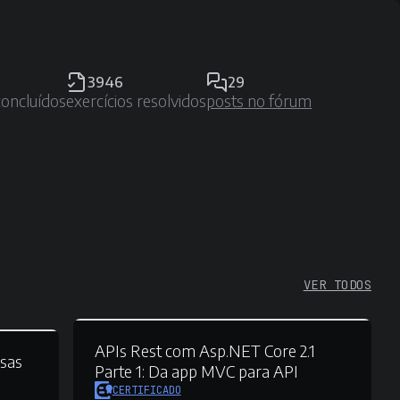
3946
29
concluídos
exercícios resolvidos
posts no fórum
VER TODOS
APIs Rest com Asp.NET Core 2.1
sas
Parte 1:
Da app MVC para API
CERTIFICADO