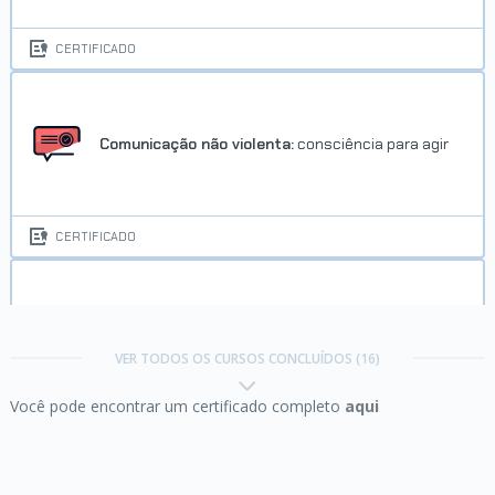
CERTIFICADO
Comunicação não violenta:
consciência para agir
CERTIFICADO
Comunicação:
como se expressar bem e ser
compreendido
VER TODOS OS CURSOS CONCLUÍDOS (16)
Você pode encontrar um certificado completo
aqui
CERTIFICADO