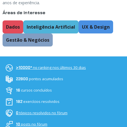
anos de experiência.
Áreas de interesse
Dados
Inteligência Artificial
UX & Design
Gestão & Negócios
no ranking nos últimos 30 dias
>10000º
pontos acumulados
22800
cursos concluídos
16
exercícios resolvidos
182
tópicos resolvidos no fórum
0
posts no fórum
10