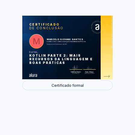
https://cursos.alura.com.br/certificate/cce7c916-a783-4e0f-85da-7e9c5a38c4ab
LAS
AU
CERTIFICADO
DE CONCLUSÃO
Configurando a view do resumo
Personalizando o resumo
Simplificando o código com
expressão lambda
MARCELO GIOVANI SANTOS
Implementando o dialog das
concluiu o curso online com carga horária estimada em 16 horas.
transações
Finalizado em 22 de fevereiro de 2021
Adicionando transações na lista
Delegando responsabilidade
Curso
Adicionando transações de despesa
KOTLIN PARTE 2: MAIS
RECURSOS DA LINGUAGEM E
Foram feitas 58 de 58 atividades.
BOAS PRÁTICAS
Guilherme Silveira
Paulo Silveira
Coordenador
Chief Vision Officer
Certificado formal