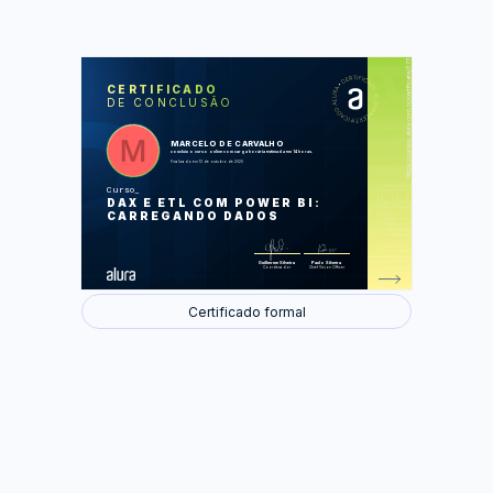
https://cursos.alura.com.br/certificate/37377e6d-aa93-4ff3-bb2c-1b7ca76b8193
LAS
AU
CERTIFICADO
DE CONCLUSÃO
Entendendo processo de ETL
Leitura de dados
Funções de transformações
Modelagem e primeiro contato com
MARCELO DE CARVALHO
DAX
concluiu o curso online com carga horária estimada em 14 horas.
Trabalhando com medidas
Finalizado em 13 de outubro de 2020
Analise de Pareto com DAX
Curso
Foram feitas 74 de 74 atividades.
DAX E ETL COM POWER BI:
CARREGANDO DADOS
Guilherme Silveira
Paulo Silveira
Coordenador
Chief Vision Officer
Certificado formal