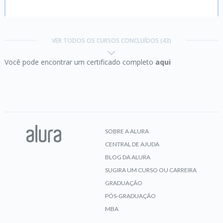
Arquiteturas RAG com LLMs:
embeddings, busca
semântica e criação de agentes com LangChain
VER TODOS OS CURSOS CONCLUÍDOS (43)
Você pode encontrar um certificado completo
aqui
CERTIFICADO
Automação de Fluxos:
integrando n8n e IA
SOBRE A ALURA
CENTRAL DE AJUDA
CERTIFICADO
BLOG DA ALURA
SUGIRA UM CURSO OU CARREIRA
GRADUAÇÃO
Business Model Canvas:
avance no seu modelo
PÓS-GRADUAÇÃO
de negócios
MBA