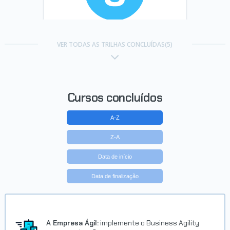
Trilha Empreendedorismo T5 -
ONE
VER TODAS AS TRILHAS CONCLUÍDAS(5)
Concluído em 23/08/2023
VER CERTIFICADO
Cursos concluídos
A-Z
Z-A
Data de início
Data de finalização
Trilha Começando em Linux
Concluído em 02/11/2025
A Empresa Ágil:
implemente o Business Agility