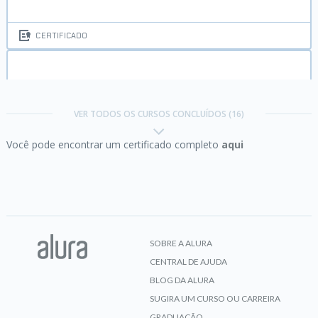
CERTIFICADO
ChatGPT:
otimizando a qualidade dos resultados
VER TODOS OS CURSOS CONCLUÍDOS (16)
Você pode encontrar um certificado completo
aqui
CERTIFICADO
Engenharia de Prompt:
criando prompts eficazes
para IA Generativa
SOBRE A ALURA
CENTRAL DE AJUDA
CERTIFICADO
BLOG DA ALURA
SUGIRA UM CURSO OU CARREIRA
GRADUAÇÃO