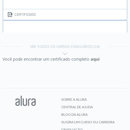
CERTIFICADO
HTTP:
Entendendo a web por baixo dos panos
VER TODOS OS CURSOS CONCLUÍDOS (24)
Você pode encontrar um certificado completo
aqui
CERTIFICADO
Java e java.io:
Streams, Reader e Writers
SOBRE A ALURA
CENTRAL DE AJUDA
CERTIFICADO
BLOG DA ALURA
SUGIRA UM CURSO OU CARREIRA
GRADUAÇÃO