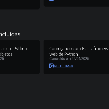
ncluídas
mar em Python
Começando com Flask: framew
Objetos
web de Python
025
Concluído em 22/04/2025
CERTIFICADO