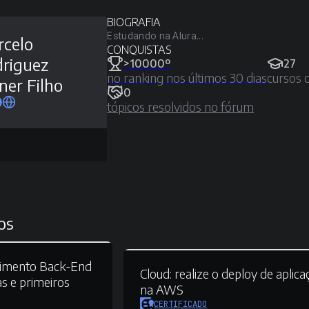
BIOGRAFIA
Estudando na Alura...
celo
CONQUISTAS
riguez
>10000º
27
no ranking nos últimos 30 dias
cursos 
ner Filho
0
tópicos resolvidos no fórum
os
vimento Back-End
Cloud:
realize o deploy de aplica
s e primeiros
na AWS
CERTIFICADO