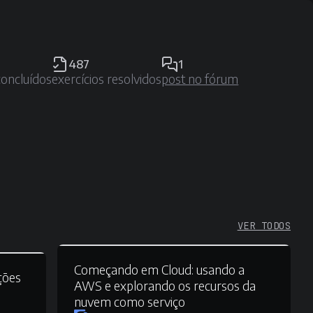
487
1
concluídos
exercícios resolvidos
post no fórum
VER TODOS
Começando em Cloud:
usando a
ções
AWS e explorando os recursos da
nuvem como serviço