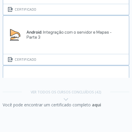
CERTIFICADO
Android:
Integração com o servidor e Mapas -
Parte 3
CERTIFICADO
Android:
Interface, aparência e recursos do device
- Parte 2
VER TODOS OS CURSOS CONCLUÍDOS (42)
Você pode encontrar um certificado completo
aqui
CERTIFICADO