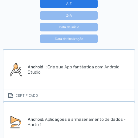
A-Z
Z-A
Data de início
Data de finalização
Android I:
Crie sua App fantástica com Android
Studio
CERTIFICADO
Android:
Aplicações e armazenamento de dados -
Parte 1