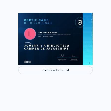
https://cursos.alura.com.br/certificate/69b53685dc671f1cfca7939c1473f0e2
LAS
AU
CERTIFICADO
DE CONCLUSÃO
Começando com jQuery
Trabalhando com Eventos
Criando elementos dinamicamente
Estilos dinâmicos e animações
LUZIANE BRISCKE
Requisições Ajax
concluiu o curso online com carga horária estimada em 10 horas.
Finalizado em 13 de maio de 2015
Foram feitas 34 de 34 atividades.
Curso
JQUERY I: A BIBLIOTECA
CAMPEÃ DE JAVASCRIPT
Guilherme Silveira
Paulo Silveira
Coordenador
Chief Vision Officer
Certificado formal