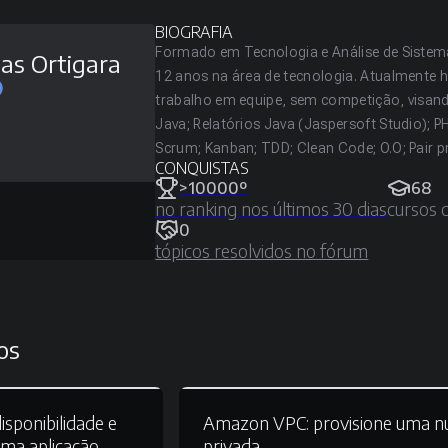
BIOGRAFIA
Formado em Tecnologia e Análise de Sistemas 
as Ortigara
12 anos na área de tecnologia. Atualmente h
trabalho em equipe, sem competição, visand
Java; Relatórios Java (Jaspersoft Studio); P
Scrum; Kanban; TDD; Clean Code; O.O; Pair
CONQUISTAS
>10000º
68
no ranking nos últimos 30 dias
cursos 
0
tópicos resolvidos no fórum
os
isponibilidade e
Amazon VPC:
provisione uma 
uma aplicação
privada