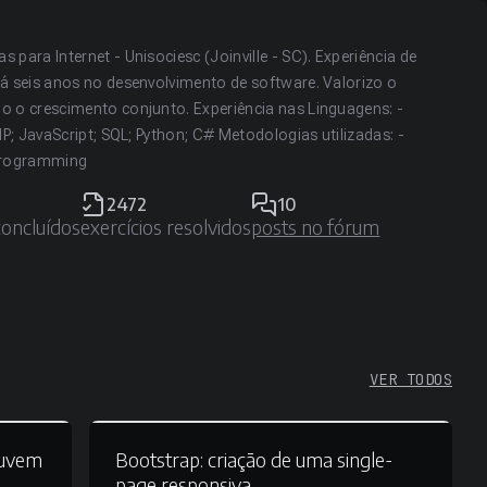
para Internet - Unisociesc (Joinville - SC). Experiência de
á seis anos no desenvolvimento de software. Valorizo o
o o crescimento conjunto. Experiência nas Linguagens: -
HP; JavaScript; SQL; Python; C# Metodologias utilizadas: -
 programming
2472
10
concluídos
exercícios resolvidos
posts no fórum
VER TODOS
nuvem
Bootstrap:
criação de uma single-
page responsiva