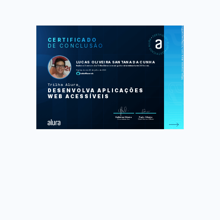
https://cursos.alura.com.br/degree/certificate/5ce2e018-03fc-4e61-8672-d07aad856709
SOS
CUR
CERTIFICADO
DE CONCLUSÃO
Acessibilidade web: crie designs
inclusivos
Acessibilidade web parte 1: tornando
LUCAS OLIVEIRA SANTANA DA CUNHA
seu front-end inclusivo
finalizou 3 cursos da Trilha Alura com carga horária estimada em 20 horas.
Acessibilidade web parte 2:
Finalizado em 26 de julho de 2020
componentes acessíveis com um pouco
LukkzMaverick
de JavaScript
Trilha Alura
Foram feitas 163 de 163 atividades.
DESENVOLVA APLICAÇÕES
WEB ACESSÍVEIS
Guilherme Silveira
Paulo Silveira
Coordenador
Chief Vision Officer