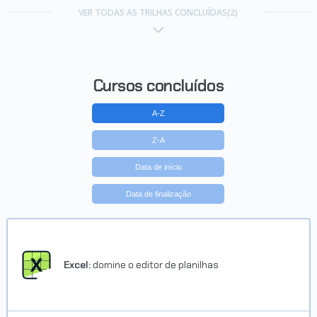
VER TODAS AS TRILHAS CONCLUÍDAS(2)
Cursos concluídos
A-Z
Z-A
Data de início
Data de finalização
Excel:
domine o editor de planilhas