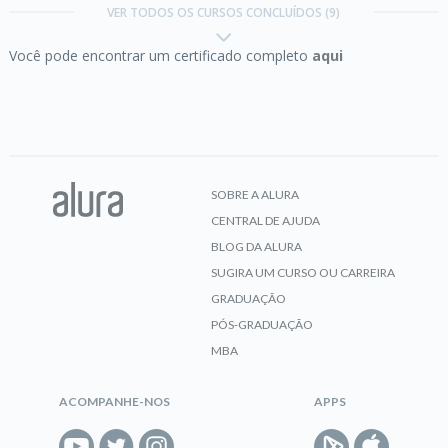
VER TODOS OS CURSOS CONCLUÍDOS (9)
Você pode encontrar um certificado completo
aqui
CERTIFICADO
Java:
criando sua primeira API e conectando ao
front
SOBRE A ALURA
CENTRAL DE AJUDA
CERTIFICADO
BLOG DA ALURA
SUGIRA UM CURSO OU CARREIRA
GRADUAÇÃO
Java:
persistência de dados e consultas com
PÓS-GRADUAÇÃO
Spring Data JPA
MBA
ACOMPANHE-NOS
APPS
CERTIFICADO