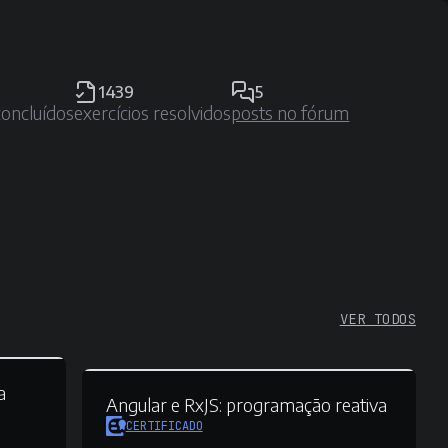
1439
5
concluídos
exercícios resolvidos
posts no fórum
VER TODOS
a
Angular e RxJS:
programação reativa
CERTIFICADO