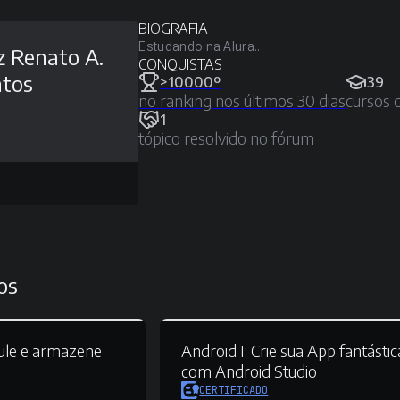
BIOGRAFIA
Estudando na Alura...
z Renato A.
CONQUISTAS
tos
>10000º
39
no ranking nos últimos 30 dias
cursos 
1
tópico resolvido no fórum
os
le e armazene
Android I:
Crie sua App fantástic
com Android Studio
CERTIFICADO