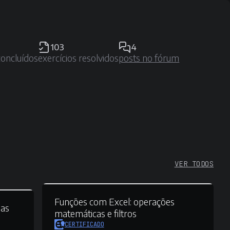
103
4
concluídos
exercícios resolvidos
posts no fórum
VER TODOS
Funções com Excel:
operações
has
matemáticas e filtros
CERTIFICADO