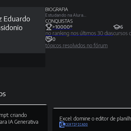
BIOGRAFIA
Estudando na Alura...
z Eduardo
CONQUISTAS
sidonio
>10000º
6
no ranking nos últimos 30 dias
cursos 
0
tópicos resolvidos no fórum
os
mpt:
criando
Excel:
domine o editor de planil
ara IA Generativa
CERTIFICADO