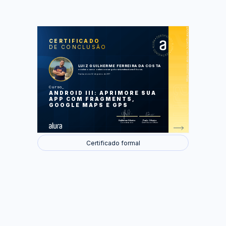
https://cursos.alura.com.br/certificate/da9fa3ee-af49-4980-800f-652a359cb560
LAS
AU
CERTIFICADO
DE CONCLUSÃO
Lidando com telas de tamanhos
diferentes
Reaproveitando telas com Fragments
Trabalhando com mapas
LUIZ GUILHERME FERREIRA DA COSTA
concluiu o curso online com carga horária estimada em 8 horas.
Finalizado em 02 de janeiro de 2017
Foram feitas 18 de 18 atividades.
Curso
ANDROID III: APRIMORE SUA
APP COM FRAGMENTS,
GOOGLE MAPS E GPS
Guilherme Silveira
Paulo Silveira
Coordenador
Chief Vision Officer
Certificado formal