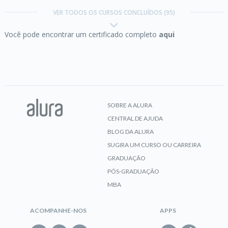
Web
Carreira Iniciando com SQL e
VER TODOS OS CURSOS CONCLUÍDOS (95)
MySQL
Você pode encontrar um certificado completo
aqui
Concluído em 17/10/2018
CERTIFICADO
VER CERTIFICADO
AWS Certified Cloud Practitioner:
Domain 3 e 4
SOBRE A ALURA
CENTRAL DE AJUDA
CERTIFICADO
BLOG DA ALURA
SUGIRA UM CURSO OU CARREIRA
Carreira Desenvolvedor
GRADUAÇÃO
JavaScript
Business Intelligence:
trabalhando com Data
PÓS-GRADUAÇÃO
Warehouse
MBA
Concluído em 06/11/2018
VER CERTIFICADO
ACOMPANHE-NOS
APPS
CERTIFICADO