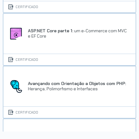
CERTIFICADO
ASP.NET Core parte 1:
um e-Commerce com MVC
e EF Core
Trilha Boas práticas em Python
CERTIFICADO
Concluído em 19/01/2026
VER CERTIFICADO
Avançando com Orientação a Objetos com PHP:
Herança, Polimorfismo e Interfaces
CERTIFICADO
Avançando com PHP:
Arrays, Strings, Função e