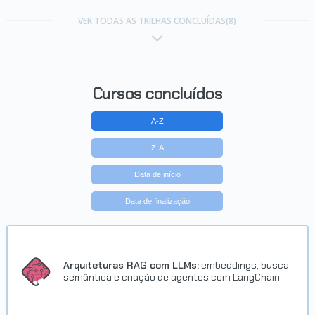
Trilha Conhecendo SQL
VER TODAS AS TRILHAS CONCLUÍDAS(8)
Concluído em 27/09/2024
VER CERTIFICADO
Cursos concluídos
A-Z
Z-A
Data de início
Data de finalização
Trilha Consultas com MySQL
Concluído em 28/09/2024
Arquiteturas RAG com LLMs:
embeddings, busca
semântica e criação de agentes com LangChain
VER CERTIFICADO