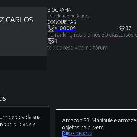
BIOGRAFIA
Estudando na Alura...
IZ CARLOS
CONQUISTAS
>10000º
37
no ranking nos últimos 30 dias
cursos 
1
tópico resolvido no fórum
os
um deploy da sua
Amazon S3:
Manipule e armaze
sponibilidade e
objetos na nuvem
CERTIFICADO