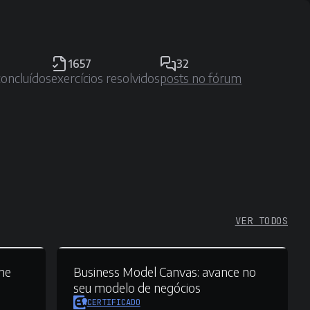
1657
32
concluídos
exercícios resolvidos
posts no fórum
VER TODOS
ne
Business Model Canvas:
avance no
seu modelo de negócios
CERTIFICADO