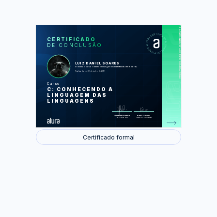
https://cursos.alura.com.br/certificate/460487eb2498bd9b1e650fb3eb5cf1a4
LAS
AU
CERTIFICADO
DE CONCLUSÃO
Começando com Variáveis
Condicionais e Loops com Ifs, Fors e
Whiles
Tipos de Dados e Operações
LUIZ DANIEL SOARES
matemáticas
concluiu o curso online com carga horária estimada em 8 horas.
Lógica do jogo e interface console
Finalizado em 22 de junho de 2016
Curso
Foram feitas 23 de 23 atividades.
C: CONHECENDO A
LINGUAGEM DAS
LINGUAGENS
Guilherme Silveira
Paulo Silveira
Coordenador
Chief Vision Officer
Certificado formal