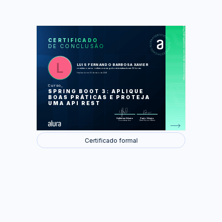
https://cursos.alura.com.br/certificate/7bb9614a-af11-4961-b7bd-66f343eccccc
LAS
AU
CERTIFICADO
DE CONCLUSÃO
Boas práticas na API
Lidando com erros
Spring Security
JSON Web Token
LUIS FERNANDO BARBOSA XAVIER
Controle de acesso
concluiu o curso online com carga horária estimada em 12 horas.
Finalizado em 23 de maio de 2026
Foram feitas 60 de 60 atividades.
Curso
SPRING BOOT 3: APLIQUE
BOAS PRÁTICAS E PROTEJA
UMA API REST
Guilherme Silveira
Paulo Silveira
Coordenador
Chief Vision Officer
Certificado formal