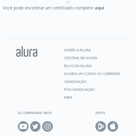
Você pode encontrar um certificado completo
aqui
CERTIFICADO
Dashboard com Power BI:
Construindo relatórios
SOBRE A ALURA
CENTRAL DE AJUDA
CERTIFICADO
BLOG DA ALURA
SUGIRA UM CURSO OU CARREIRA
GRADUAÇÃO
PÓS-GRADUAÇÃO
DAX e ETL com Power BI:
carregando dados
MBA
ACOMPANHE-NOS
APPS
CERTIFICADO