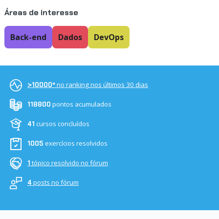
Áreas de interesse
Back-end
Dados
DevOps
no ranking nos últimos 30 dias
>10000º
pontos acumulados
118800
cursos concluídos
41
exercícios resolvidos
1005
tópico resolvido no fórum
1
posts no fórum
4