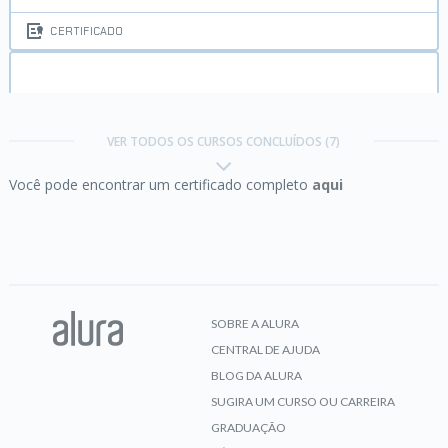
CERTIFICADO
Lógica de Programação I:
comece na carreira
com JavaScript
VER TODOS OS CURSOS CONCLUÍDOS (7)
Você pode encontrar um certificado completo
aqui
CERTIFICADO
Lógica de Programação II:
Funções, Desenhos e
um Jogo
SOBRE A ALURA
CENTRAL DE AJUDA
CERTIFICADO
BLOG DA ALURA
SUGIRA UM CURSO OU CARREIRA
GRADUAÇÃO