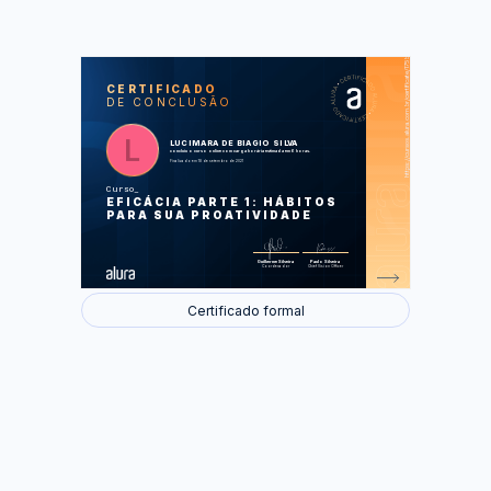
https://cursos.alura.com.br/certificate/175b0104-4731-4c66-8f0b-6d85e96063b1
LAS
AU
CERTIFICADO
DE CONCLUSÃO
Seja proativo
Visão pessoal
Desafios
Tenha um objetivo em mente
LUCIMARA DE BIAGIO SILVA
Missão pessoal
concluiu o curso online com carga horária estimada em 6 horas.
Finalizado em 18 de setembro de 2021
Foram feitas 56 de 56 atividades.
Curso
EFICÁCIA PARTE 1: HÁBITOS
PARA SUA PROATIVIDADE
Guilherme Silveira
Paulo Silveira
Coordenador
Chief Vision Officer
Certificado formal