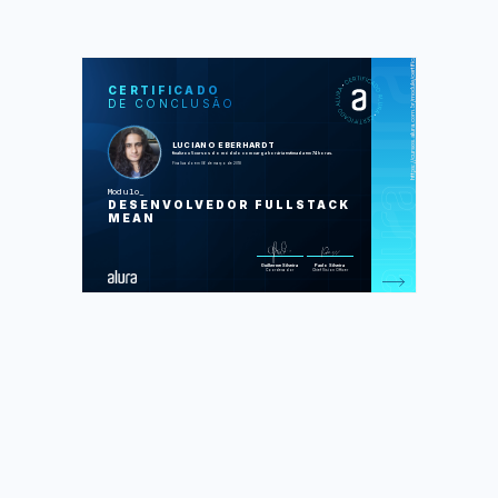
https://cursos.alura.com.br/module/certificate/a1ec7afb-9554-4441-ae8b-8cc798c00934
SOS
CUR
CERTIFICADO
DE CONCLUSÃO
Node.js: Inovando com Javascript no
backend
MongoDB: uma alternativa aos
bancos relacionais tradicionais
LUCIANO EBERHARDT
AngularJS: crie webapps poderosas
finalizou 5 cursos do módulo com carga horária estimada em 74 horas.
Node.js e HTTP: desenvolvendo uma
Finalizado em 06 de março de 2018
API seguindo o estilo REST
MEAN Stack: criando aplicações
Modulo
completas com Javascript
DESENVOLVEDOR FULLSTACK
MEAN
Foram feitas 428 de 437 atividades.
Guilherme Silveira
Paulo Silveira
Coordenador
Chief Vision Officer