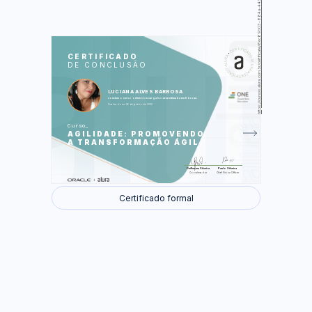
https://cursos.alura.com.br/certificate/8ec89b03-884a-4434-8b39-8bbdd6addf52
LAS
AU
CERTIFICADO
DE CONCLUSÃO
O Método Ágil
O Método Waterfall
Priorização
Fluxos
LUCIANA ALVES BARBOSA
Rápido Feedback
concluiu o curso online com carga horária estimada em 6 horas.
O que é ser Ágil
Finalizado em 06 de janeiro de 2022
O Manifesto Ágil
Cases do Método Ágil
Curso
AGILIDADE: PROMOVENDO
Foram feitas 26 de 26 atividades.
A TRANSFORMAÇÃO ÁGIL
Guilherme Silveira
Paulo Silveira
Coordenador
Chief Vision Officer
Certificado formal