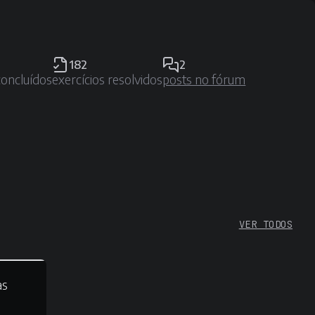
182
2
concluídos
exercícios resolvidos
posts no fórum
VER TODOS
as