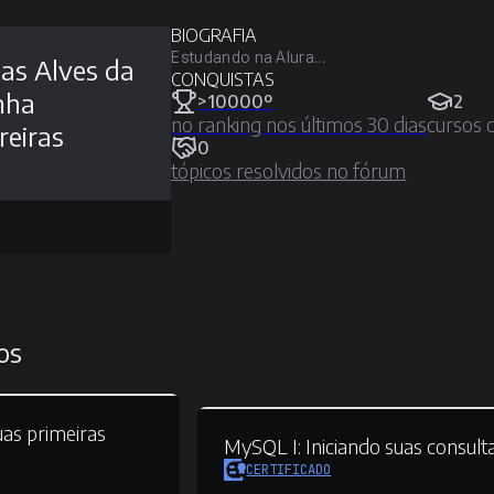
BIOGRAFIA
Estudando na Alura...
as Alves da
CONQUISTAS
nha
>10000º
2
no ranking nos últimos 30 dias
cursos 
reiras
0
tópicos resolvidos no fórum
os
as primeiras
MySQL I:
Iniciando suas consult
CERTIFICADO