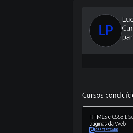
Luc
LP
Cu
par
Cursos concluíd
HTML5 e CSS3 I:
Su
páginas da Web
CERTIFICADO