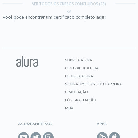
VER TODOS OS CURSOS CONCLUÍDOS (19)
Você pode encontrar um certificado completo
aqui
CERTIFICADO
C# parte 5:
bibliotecas DLLs, documentação e
usando o NuGet
SOBRE A ALURA
CENTRAL DE AJUDA
CERTIFICADO
BLOG DA ALURA
SUGIRA UM CURSO OU CARREIRA
GRADUAÇÃO
C# parte 6:
Strings, expressões regulares e a
PÓS-GRADUAÇÃO
classe Object
MBA
ACOMPANHE-NOS
APPS
CERTIFICADO