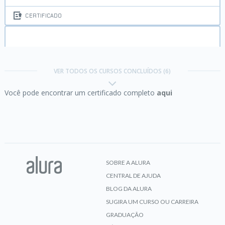
CERTIFICADO
Git e Github:
controle e compartilhe seu código
VER TODOS OS CURSOS CONCLUÍDOS (6)
Você pode encontrar um certificado completo
aqui
CERTIFICADO
iOS:
layouts com SwiftUI
SOBRE A ALURA
CENTRAL DE AJUDA
CERTIFICADO
BLOG DA ALURA
SUGIRA UM CURSO OU CARREIRA
GRADUAÇÃO