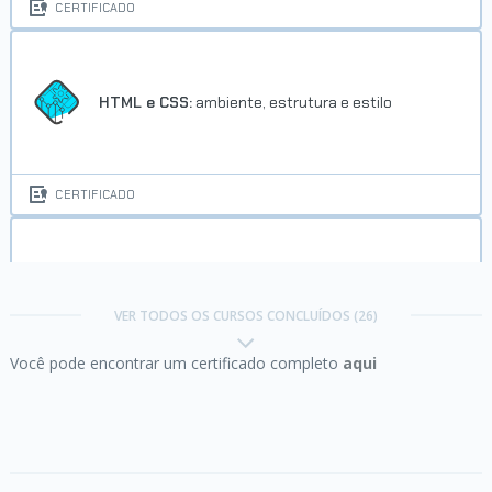
CERTIFICADO
HTML e CSS:
ambiente, estrutura e estilo
CERTIFICADO
HTML e CSS:
formulários, SEO e acessibilidade
VER TODOS OS CURSOS CONCLUÍDOS (26)
Você pode encontrar um certificado completo
aqui
CERTIFICADO
HTML e CSS:
praticando HTML/CSS