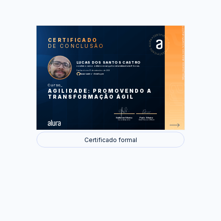
https://cursos.alura.com.br/certificate/0317276e-45e8-4abb-a053-d081b8cf6201
LAS
AU
CERTIFICADO
DE CONCLUSÃO
O Método Ágil
O Método Waterfall
Priorização
LUCAS DOS SANTOS CASTRO
Fluxos
concluiu o curso online com carga horária estimada em 6 horas.
Rápido Feedback
Finalizado em 01 de setembro de 2019
O que é ser Ágil
lucas-castro-developer
O Manifesto Ágil
Cases do Método Ágil
Curso
AGILIDADE: PROMOVENDO A
Foram feitas 26 de 26 atividades.
TRANSFORMAÇÃO ÁGIL
Guilherme Silveira
Paulo Silveira
Coordenador
Chief Vision Officer
Certificado formal