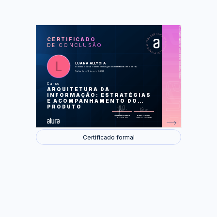
https://cursos.alura.com.br/certificate/74a2b44b-2089-4052-819a-6c26ecfddb6f
LAS
AU
CERTIFICADO
DE CONCLUSÃO
Conhecendo o produto
Definindo objetivos
Planejando a avaliação
Aplicando o teste
LUANA ALLYCIA
Analisando e concluindo
concluiu o curso online com carga horária estimada em 6 horas.
Finalizado em 16 de maio de 2026
Foram feitas 41 de 41 atividades.
Curso
ARQUITETURA DA
INFORMAÇÃO: ESTRATÉGIAS
E ACOMPANHAMENTO DO
PRODUTO
Guilherme Silveira
Paulo Silveira
Coordenador
Chief Vision Officer
Certificado formal