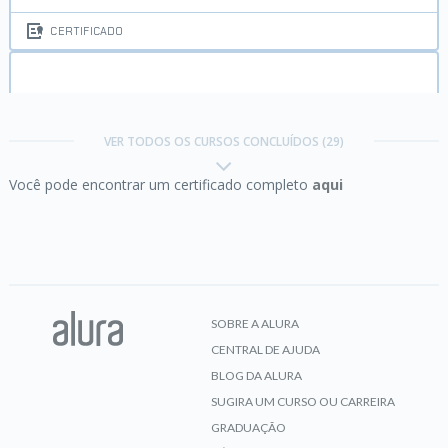
CERTIFICADO
C#:
explorando a linguagem
VER TODOS OS CURSOS CONCLUÍDOS (29)
Você pode encontrar um certificado completo
aqui
CERTIFICADO
C#:
Testes de unidade e TDD com xUnit
SOBRE A ALURA
CENTRAL DE AJUDA
CERTIFICADO
BLOG DA ALURA
SUGIRA UM CURSO OU CARREIRA
GRADUAÇÃO