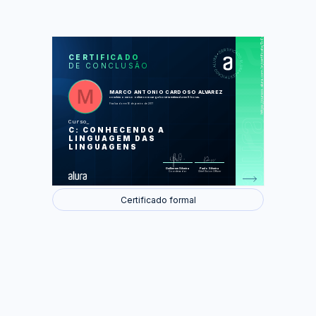
https://cursos.alura.com.br/certificate/1b6e96c8-840b-4da2-b0a5-0572d72975e3
LAS
AU
CERTIFICADO
DE CONCLUSÃO
Começando com Variáveis
Condicionais e Loops com Ifs, Fors e
Whiles
Tipos de Dados e Operações
MARCO ANTONIO CARDOSO ALVAREZ
matemáticas
concluiu o curso online com carga horária estimada em 8 horas.
Lógica do jogo e interface console
Finalizado em 16 de janeiro de 2017
Curso
Foram feitas 23 de 23 atividades.
C: CONHECENDO A
LINGUAGEM DAS
LINGUAGENS
Guilherme Silveira
Paulo Silveira
Coordenador
Chief Vision Officer
Certificado formal