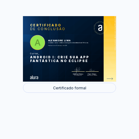
https://cursos.alura.com.br/certificate/a65aa2710840373e18bf8913a0ddc573
LAS
AU
CERTIFICADO
DE CONCLUSÃO
Android Olá Mundo
Copiando e Colando
Cadastro de Alunos
Tela de Cadastro
ALEXANDRE LIMA
Persistência com SQLite
concluiu o curso online com carga horária estimada em 12 horas.
Completando o cadastro
Finalizado em 31 de março de 2015
Curso
Foram feitas 60 de 61 atividades.
ANDROID I: CRIE SUA APP
FANTÁSTICA NO ECLIPSE
Guilherme Silveira
Paulo Silveira
Coordenador
Chief Vision Officer
Certificado formal