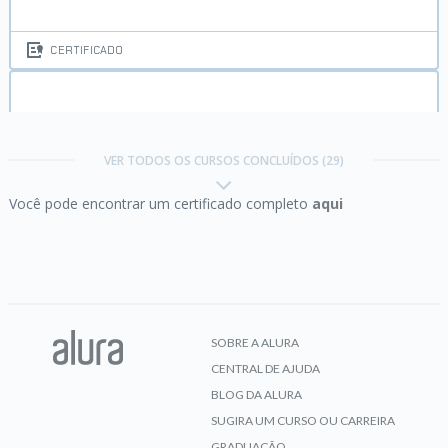
CERTIFICADO
Certificação Java SE 7 Programmer I
VER TODOS OS CURSOS CONCLUÍDOS (29)
Você pode encontrar um certificado completo
aqui
CERTIFICADO
Certificação Java SE 7 Programmer I:
Operadores
SOBRE A ALURA
CENTRAL DE AJUDA
CERTIFICADO
BLOG DA ALURA
SUGIRA UM CURSO OU CARREIRA
GRADUAÇÃO