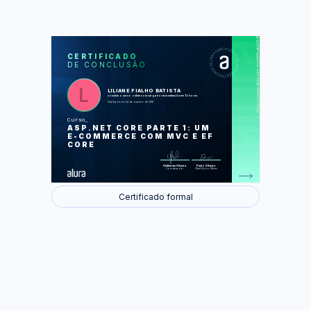
https://cursos.alura.com.br/certificate/b5813ef6-3d4a-4711-ac16-a45c6625e142
LAS
AU
CERTIFICADO
DE CONCLUSÃO
Criando Uma Aplicação com ASP.NET
Core
Criando o Projeto ASP NET Core MVC
Banco de Dados
LILIANE FIALHO BATISTA
Exibindo o Catálogo de Produtos
concluiu o curso online com carga horária estimada em 12 horas.
Trabalhando com Session
Finalizado em 04 de outubro de 2018
Carrinho e Resumo
Curso
Foram feitas 71 de 74 atividades.
ASP.NET CORE PARTE 1: UM
E-COMMERCE COM MVC E EF
CORE
Guilherme Silveira
Paulo Silveira
Coordenador
Chief Vision Officer
Certificado formal