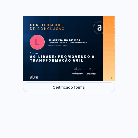
https://cursos.alura.com.br/certificate/70cd52f2-0600-45dc-9e3e-4dfcfe74c16e
LAS
AU
CERTIFICADO
DE CONCLUSÃO
O Método Ágil
O Método Waterfall
Priorização
Fluxos
LILIANE FIALHO BATISTA
Rápido Feedback
concluiu o curso online com carga horária estimada em 6 horas.
O que é ser Ágil
Finalizado em 03 de junho de 2019
O Manifesto Ágil
Cases do Método Ágil
Curso
AGILIDADE: PROMOVENDO A
Foram feitas 26 de 26 atividades.
TRANSFORMAÇÃO ÁGIL
Guilherme Silveira
Paulo Silveira
Coordenador
Chief Vision Officer
Certificado formal