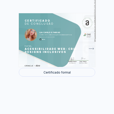
https://cursos.alura.com.br/certificate/41777984-2d79-46c3-b075-8ce8594e363d
LAS
AU
CERTIFICADO
DE CONCLUSÃO
Acessibilidade e autismo
Surdez
Dislexia
LIA CARLOS FARIAS
Baixa visão
concluiu o curso online com carga horária estimada em 6 horas.
Deficiência física
Finalizado em 08 de abril de 2022
liafarias
Foram feitas 62 de 62 atividades.
Curso
ACESSIBILIDADE WEB: CRIE
DESIGNS INCLUSIVOS
Guilherme Silveira
Paulo Silveira
Coordenador
Chief Vision Officer
Certificado formal