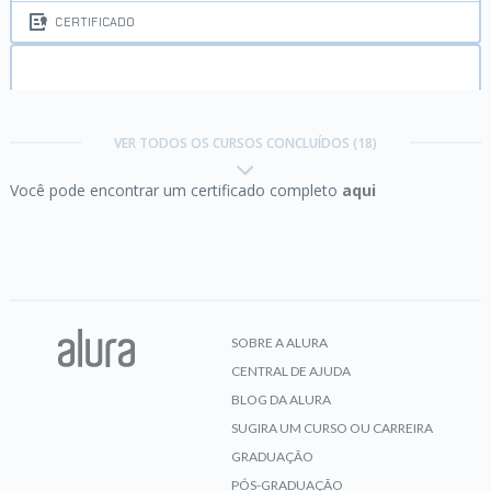
CERTIFICADO
Business Model Canvas:
avance no seu modelo
de negócios
VER TODOS OS CURSOS CONCLUÍDOS (18)
Você pode encontrar um certificado completo
aqui
CERTIFICADO
Business Model Canvas:
um modelo poderoso
para o seu negócio
SOBRE A ALURA
CENTRAL DE AJUDA
CERTIFICADO
BLOG DA ALURA
SUGIRA UM CURSO OU CARREIRA
GRADUAÇÃO
Ciclo de vida do produto:
projetos e processos do
PÓS-GRADUAÇÃO