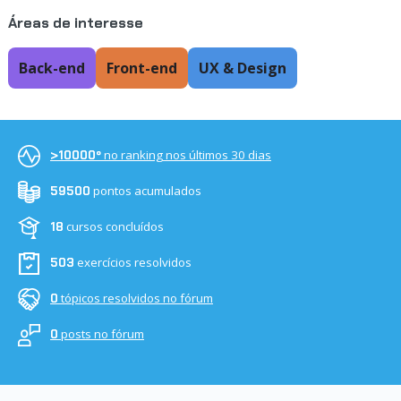
Áreas de interesse
Back-end
Front-end
UX & Design
no ranking nos últimos 30 dias
>10000º
pontos acumulados
59500
cursos concluídos
18
exercícios resolvidos
503
tópicos resolvidos no fórum
0
posts no fórum
0