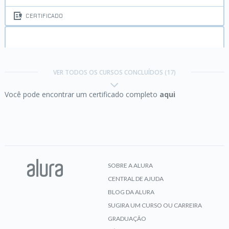
CERTIFICADO
Android II:
Integração com apps e recursos do
device
VER TODOS OS CURSOS CONCLUÍDOS (17)
Você pode encontrar um certificado completo
aqui
CERTIFICADO
Android III:
Aprimore sua app com Fragments,
Google Maps e GPS
SOBRE A ALURA
CENTRAL DE AJUDA
CERTIFICADO
BLOG DA ALURA
SUGIRA UM CURSO OU CARREIRA
GRADUAÇÃO