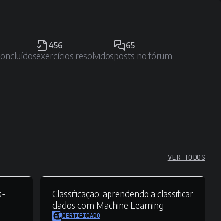
456
65
concluídos
exercícios resolvidos
posts no fórum
VER TODOS
s-
Classificação:
aprendendo a classificar
dados com Machine Learning
CERTIFICADO