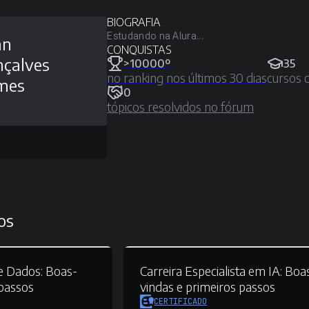
BIOGRAFIA
Estudando na Alura...
an
CONQUISTAS
çalves
>10000º
35
no ranking nos últimos 30 dias
cursos 
mes
0
tópicos resolvidos no fórum
os
de Dados:
Boas-
Carreira Especialista em IA:
Boa
 passos
vindas e primeiros passos
CERTIFICADO