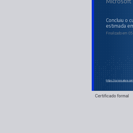
Microsoft
concluiu o curso online com carga horária
estimada em
Finalizado em 05
https://cursos.alura.c
Certificado formal