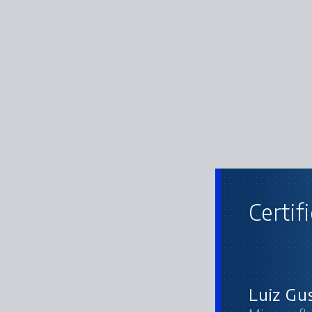
Certif
Luiz Gu