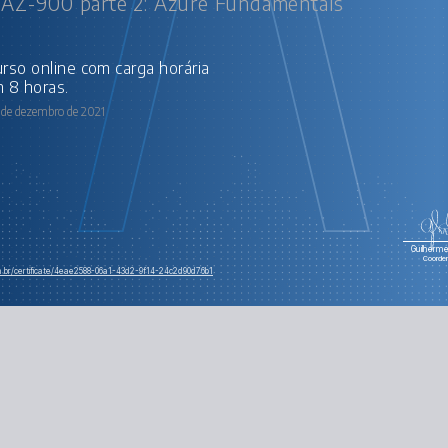
 AZ-900 parte 2: Azure Fundamentals
 8 horas.
 de dezembro de 2021
Guilherme 
Coorde
om.br/certificate/4eae2588-06a1-43d2-9f14-24c2d90d76b1