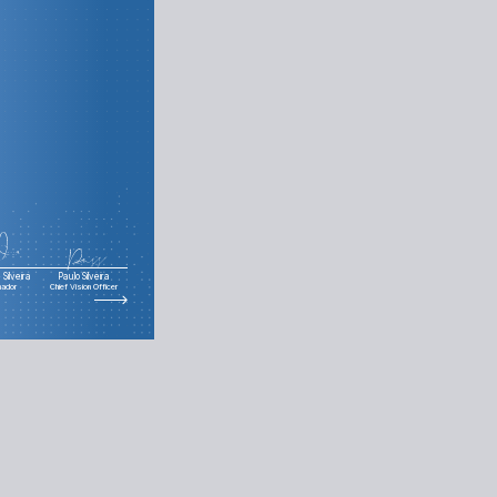
Silveira
Paulo Silveira
nador
Chief Vision Officer