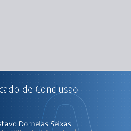
AU
icado de Conclusão
Microsoft AZ-900 parte 2: Azure Fu
Trabalhando com 
Scale Se
Containers Instances vs Ku
Rede virtual
Outros
stavo Dornelas Seixas