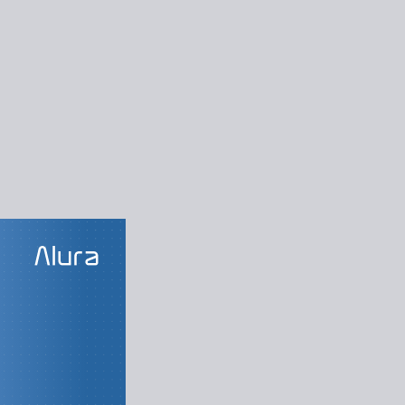
LAS DO CURSO
ndamentals
Virtual Machnes
ts e App Services
bernetes Services
Azure Functions
 do Azure - VNet
 serviços de rede