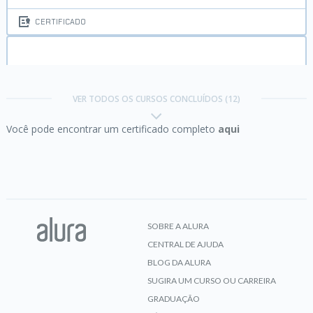
CERTIFICADO
Java Exceções:
aprenda a criar, lançar e controlar
exceções
VER TODOS OS CURSOS CONCLUÍDOS (12)
Você pode encontrar um certificado completo
aqui
CERTIFICADO
Java I:
Primeiros passos
SOBRE A ALURA
CENTRAL DE AJUDA
CERTIFICADO
BLOG DA ALURA
SUGIRA UM CURSO OU CARREIRA
GRADUAÇÃO